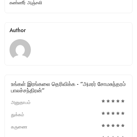
கண்ணீர் அஞ்சலி
Author
உங்கள் இரங்கலை தெரிவிக்க - “அமரர் சோமசுந்தரம்
பாலச்சந்திரன்”
அனுதாபம்
துக்கம்
கருணை