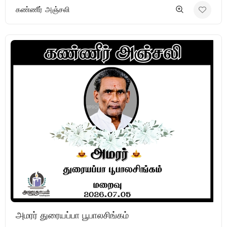
கண்ணீர் அஞ்சலி
அமரர் துரையப்பா பூபாலசிங்கம்