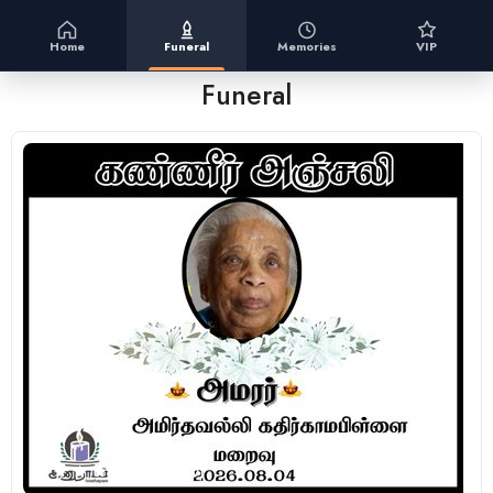
Home
Funeral
Memories
VIP
Funeral
(1 Review)