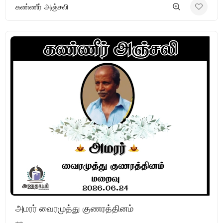
கண்ணீர் அஞ்சலி
அமரர் வைரமுத்து குணரத்தினம்