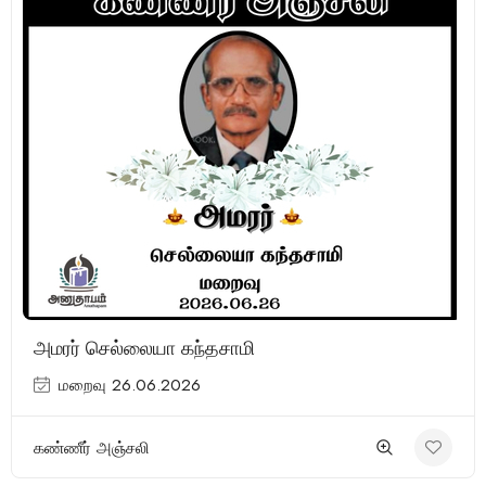
அமரர் செல்லையா கந்தசாமி
மறைவு 26.06.2026
கண்ணீர் அஞ்சலி