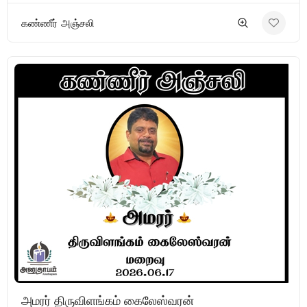
கண்ணீர் அஞ்சலி
அமரர் திருவிளங்கம் கைலேஸ்வரன்