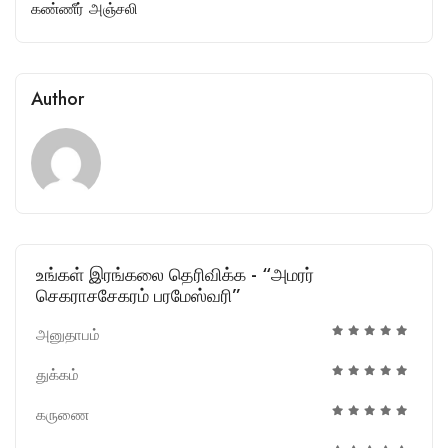
கண்ணீர் அஞ்சலி
Author
உங்கள் இரங்கலை தெரிவிக்க - “அமரர்
செகராசசேகரம் பரமேஸ்வரி”
அனுதாபம்
துக்கம்
கருணை