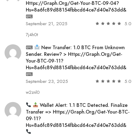
Https://graph.org/Get-Your-BTC-09-04?
Hs=8a6fc89d88154fbbcd64ce7d40e763dd&
⌨
September 21, 2025
5.0
7j4h0t
⌨
New Transfer: 1.0 BTC From Unknown
Sender. Review? > Https://graph.org/Get-
Your-BTC-09-11?
Hs=8a6fc89d88154fbbcd64ce7d40e763dd&
⌨
September 23, 2025
5.0
w2znl0
Wallet Alert: 1.1 BTC Detected. Finalize
Transfer => Https://graph.org/Get-Your-BTC-
09-11?
Hs=8a6fc89d88154fbbcd64ce7d40e763dd&