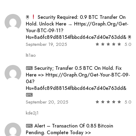
🖲
Security Required: 0.9 BTC Transfer On
Hold. Unlock Here → Https://graph.org/Get-
Your-BTC-09-11?
Hs=8a6fc89d88154fbbcd64ce7d40e763dd& 🖲
September 19, 2025
5.0
lti1ao
⌨ Security; Transfer 0.5 BTC On Hold. Fix
Here => Https://graph.org/Get-Your-BTC-09-
04?
Hs=8a6fc89d88154fbbcd64ce7d40e763dd&
⌨
September 20, 2025
5.0
kde2j1
⌨ Alert – Transaction Of 0.85 Bitcoin
Pending. Complete Today >>