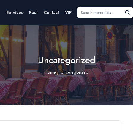
s
Services
Post
Contact
VIP
Uncategorized
Home
Uncategorized