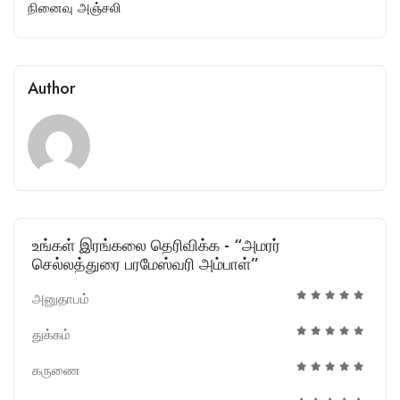
நினைவு அஞ்சலி
Author
உங்கள் இரங்கலை தெரிவிக்க - “அமரர்
செல்லத்துரை பரமேஸ்வரி அம்பாள்”
அனுதாபம்
துக்கம்
கருணை